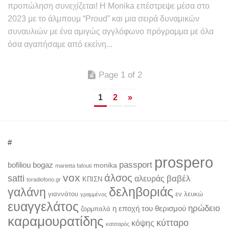
προπώληση συνεχίζεται! H Monika επέστρεψε μέσα στο
2023 με το άλμπουμ “Proud” και μια σειρά δυναμικών
συναυλιών με ένα αμιγώς αγγλόφωνο πρόγραμμα με όλα
όσα αγαπήσαμε από εκείνη...
Page 1 of 2
1
2
»
#
prospero
passport
bofiliou
bogaz
monika
marietta fafouti
vox
άλσος
satti
βαβέλ
αλευράς
ΚΠΙΣΝ
toradiofono.gr
δεληβοριάς
γαλάνη
γιαννάτου
εν λευκώ
γραμμένος
ευαγγελάτος
ηρώδειο
η εποχή του θερισμού
ζορμπαλά
καραμουρατίδης
κύτταρο
κόψης
κατσαρός