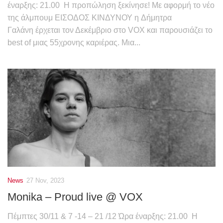
έναρξης: 21.00 Η προπώληση ξεκίνησε! Με αφορμή το νέο
της άλμπουμ ΕΙΣΟΔΟΣ ΚΙΝΔΥΝΟΥ η Δήμητρα
Γαλάνη έρχεται τον Δεκέμβριο στο VOX και παρουσιάζει το
best of μιας 55χρονης καριέρας. Μια...
News
27 Nov, 2023
Monika – Proud live @ VOX
Πέμπτες 30/11 & 7 -14 – 21 /12 Ώρα έναρξης: 21.00 Η