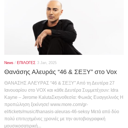
News
/
ΕΠΙΛΟΓΕΣ
3 Jan, 2025
Θανάσης Αλευράς “46 & ΣΕΞΥ” στο Vox
ΘΑΝΑΣΗΣ ΑΛΕΥΡΑΣ “46 & ΣΕΞΥ” Από τη Δευτέρα 27
Ιανουαρίου στο VOX και κάθε Δευτέρα Συμμετέχουν: Idra
Kayne – Jerome KalutaΣκηνοθεσία: Φωκάς Ευαγγελινός Η
προπώληση ξεκίνησε! www.more.com/gr-
el/tickets/music/thanasis-aleuras-46-seksy Μετά από δύο
πολύ επιτυχημένες χρονιές με την αυτοβιογραφική
μουσικοσατιρική...