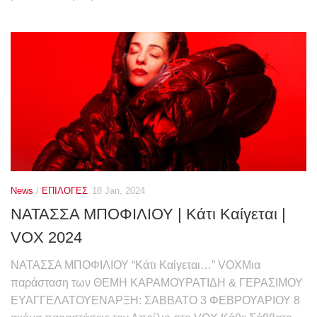
News
/
ΕΠΙΛΟΓΕΣ
18 Jan, 2024
ΝΑΤΑΣΣΑ ΜΠΟΦΙΛΙΟΥ | Κάτι Καίγεται |
VOX 2024
ΝΑΤΑΣΣΑ ΜΠΟΦΙΛΙΟΥ “Κάτι Καίγεται…” VOXΜια
παράσταση των ΘΕΜΗ ΚΑΡΑΜΟΥΡΑΤΙΔΗ & ΓΕΡΑΣΙΜΟΥ
ΕΥΑΓΓΕΛΑΤΟΥΕΝΑΡΞΗ: ΣΑΒΒΑΤΟ 3 ΦΕΒΡΟΥΑΡΙΟΥ 8