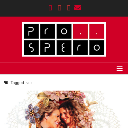
HOME
Tagged:
vox
Σημαντικοί Σταθμοί
AGENDA