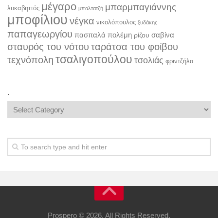
μέγαρο
μπαρμπαγιάννης
λυκαβηττός
μπαλτατζή
μποφίλιου
νέγκα
νικολόπουλος
ξυδάκης
παπαγεωργίου
πασπαλά
πολέμη
σαβίνα
ρίζου
σταυρός του νότου
ταράτσα του φοίβου
τσαλιγοπούλου
τεχνόπολη
τσολιάς
φριντζήλα
.
.
Prospero © 2026. All Rights Reserved.