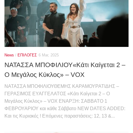
News
/
ΕΠΙΛΟΓΕΣ
6 Mar, 2025
ΝΑΤΑΣΣΑ ΜΠΟΦΙΛΙΟΥ«Κάτι Καίγεται 2 –
Ο Μεγάλος Κύκλος» – VOX
ΝΑΤΑΣΣΑ ΜΠΟΦΙΛΙΟΥΘΕΜΗΣ ΚΑΡΑΜΟΥΡΑΤΙΔΗΣ –
ΓΕΡΑΣΙΜΟΣ ΕΥΑΓΓΕΛΑΤΟΣ «Κάτι Καίγεται 2 – Ο
Μεγάλος Κύκλος» – VOX ΕΝΑΡΞΗ: ΣΑΒΒΑΤΟ 1
ΦΕΒΡΟΥΑΡΙΟΥ και κάθε Σάββατο NEW DATES ADDED:
Και τις Κυριακές ! Επόμενες παραστάσεις: 12, 13 &...