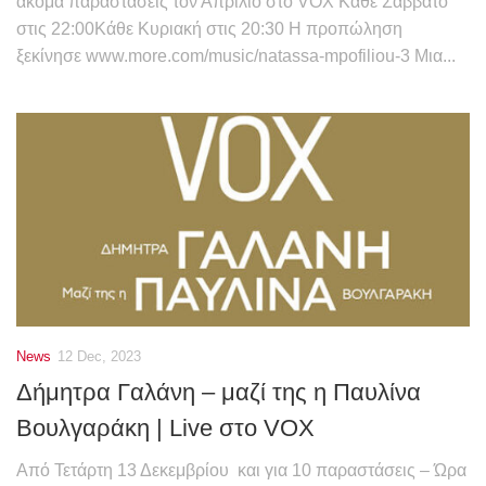
ακόμα παραστάσεις τον Απρίλιο στο VOX Κάθε Σάββατο
στις 22:00Κάθε Κυριακή στις 20:30 Η προπώληση
ξεκίνησε www.more.com/music/natassa-mpofiliou-3 Μια...
News
12 Dec, 2023
Δήμητρα Γαλάνη – μαζί της η Παυλίνα
Βουλγαράκη | Live στο VOX
Από Τετάρτη 13 Δεκεμβρίου και για 10 παραστάσεις – Ώρα