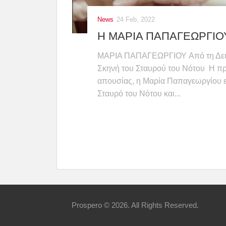
News
24 Feb, 2022
Η ΜΑΡΙΑ ΠΑΠΑΓΕΩΡΓΙΟ
ΜΑΡΙΑ ΠΑΠΑΓΕΩΡΓΙΟΥ Από τη Δευτέ
Σκηνή του Σταυρού του Νότου Η π
απουσίας, η Μαρία Παπαγεωργίου επ
Σταυρό του Νότου και...
Prospero © 2026. All Rights Reserved.