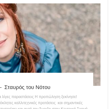
 Σταυρός του Νότου
 λίγες παραστάσεις Η προπώληση ξεκίνησε!
όκλητες καλλιτεχνικές προτάσεις και σημαντικές
ιστρέφει και αυτή την Άνοιξη στην Κεντρική Σκηνή