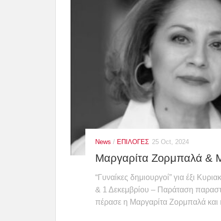
News
/
ΕΠΙΛΟΓΕΣ
25 Oct, 2024
Μαργαρίτα Ζορμπαλά & 
“Γυναίκες δημιουργοί” για έξι Κυρι
& 1 Δεκεμβρίου – Παράταση παραστ
πέρασε η Μαργαρίτα Ζορμπαλά και 