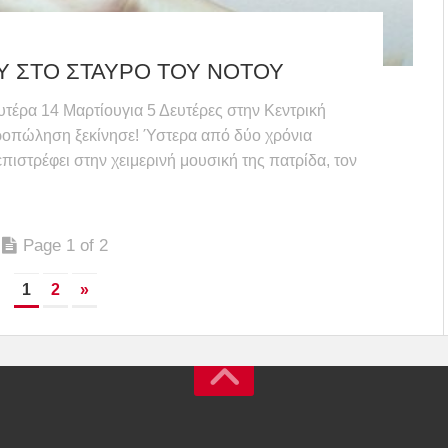
Υ ΣΤΟ ΣΤΑΥΡΟ ΤΟΥ ΝΟΤΟΥ
ρα 14 Μαρτίουγια 5 Δευτέρες στην Κεντρική
ροπώληση ξεκίνησε! Ύστερα από δύο χρόνια
ιστρέφει στην χειμερινή μουσική της πατρίδα, τον
Page 1 of 2
1
2
»