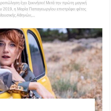
προπώληση έχει ξεκινήσει! Μετά την πρώτη μαγική
του 2019, η Μαρία Παπαγεωργίου επιστρέφει φέτος
Μουσικής Αθηνών,...