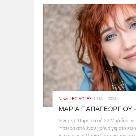
News
/
ΕΠΙΛΟΓΕΣ
19 Mar, 2024
ΜΑΡΙΑ ΠΑΠΑΓΕΩΡΓΙΟΥ –
Έναρξη: Παρασκευή 22 Μαρτίου για
Ύστερα από έναν χρόνο γεμάτο ετερ
διακρίσεις η Μαρία Παπαγεωργίου επ