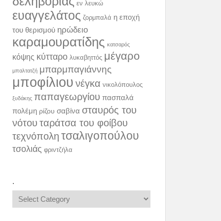
δεληβοριάς
εν λευκώ
ευαγγελάτος
η εποχή
ζορμπαλά
ηρώδειο
του θερισμού
καραμουρατίδης
κατσαρός
μέγαρο
κύτταρο
κόψης
λυκαβηττός
μπαρμπαγιάννης
μπαλτατζή
μποφίλιου
νέγκα
νικολόπουλος
παπαγεωργίου
πασπαλά
ξυδάκης
σταυρός του
πολέμη
σαβίνα
ρίζου
νότου
ταράτσα του φοίβου
τσαλιγοπούλου
τεχνόπολη
τσολιάς
φριντζήλα
.
.