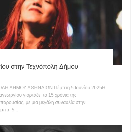
ίου στην Τεχνόπολη Δήμου
Η ΔΗΜΟΥ ΑΘΗΝΑΙΩΝ Πέμπτη 5 Ιουνίου 2025Η
εωργίου γιορτάζει τα 15 χρόνια της
 παρουσίας, με μια μεγάλη συναυλία στην
πτη 5...