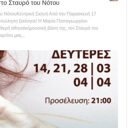
το Σταυρό του Νότου
ΝότουΚεντρική Σκηνή Από την Παρασκευή 17
οπώληση ξεκίνησε! Η Μαρία Παπαγεωργίου
αθερή αθηναϊκήμουσική βάση της, τον Σταυρό του
ρτίου μας...