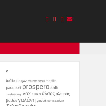
#
bofiliou
bogaz
monika
marietta fafouti
prospero
passport
satti
vox
άλσος
αλευράς
ΚΠΙΣΝ
toradiofono.gr
γαλάνη
βαβέλ
γιαννάτου
γραμμένος