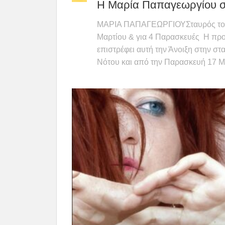
Η Μαρία Παπαγεωργίου σ
ΜΑΡΙΑ ΠΑΠΑΓΕΩΡΓΙΟΥΣταυρός του 
Μαρτίου & για 4 Παρασκευές Η πρ
επιστρέφει αυτή την Άνοιξη στην στ
Νότου και από την Παρασκευή 17 Μα