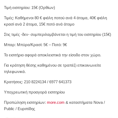
Τιμή εισιτηρίου: 15€ (Ορθίων)
Τιμές: Καθήμενοι 80 € φιάλη ποτού ανά 4 άτομα, 40€ φιάλη
κρασί ανά 2 άτομα, 15€ ποτό ανά άτομο
Στις τιμές -δεν- συμπεριλαμβάνεται η τιμή του εισιτηρίου (15€)
Μπαρ: Μπύρα/Κρασί: 5€ – Ποτό: 9€
Το εισιτήριο αφορά αποκλειστικά την είσοδο στον χώρο.
Για κράτηση θέσης καθημένου σε τραπέζι επικοινωνείτε
τηλεφωνικά.
Κρατήσεις: 210 8224134 / 6977 641373
Υποχρεωτική προαγορά εισιτηρίου
Προπώληση εισιτηρίων:
more.com
& καταστήματα Nova /
Public / Ευριπίδης