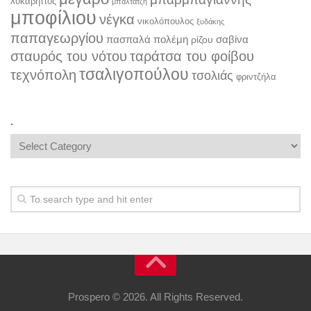
λυκαβηττός
μπαλτατζή
μποφίλιου
νέγκα
νικολόπουλος
ξυδάκης
παπαγεωργίου
πασπαλά
πολέμη
σαβίνα
ρίζου
σταυρός του νότου
ταράτσα του φοίβου
τσαλιγοπούλου
τεχνόπολη
τσολιάς
φριντζήλα
.
.
Prospero © 2026. All Rights Reserved.