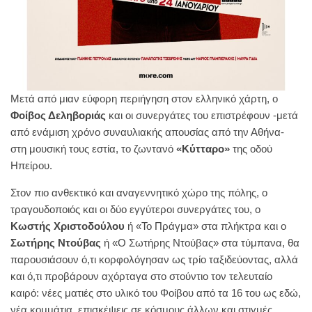
Μετά από μιαν εύφορη περιήγηση στον ελληνικό χάρτη, ο
Φοίβος Δεληβοριάς
και οι συνεργάτες του επιστρέφουν -μετά
από ενάμιση χρόνο συναυλιακής απουσίας από την Αθήνα-
στη μουσική τους εστία, το ζωντανό
«Κύτταρο»
της οδού
Ηπείρου.
Στον πιο ανθεκτικό και αναγεννητικό χώρο της πόλης, ο
τραγουδοποιός και οι δύο εγγύτεροι συνεργάτες του, ο
Κωστής Χριστοδούλου
ή «Το Πράγμα» στα πλήκτρα και ο
Σωτήρης Ντούβας
ή «Ο Σωτήρης Ντούβας» στα τύμπανα, θα
παρουσιάσουν ό,τι κορφολόγησαν ως τρίο ταξιδεύοντας, αλλά
και ό,τι προβάρουν αχόρταγα στο στούντιο τον τελευταίο
καιρό: νέες ματιές στο υλικό του Φοίβου από τα 16 του ως εδώ,
νέα κομμάτια, επισκέψεις σε κόσμους άλλων και στιγμές