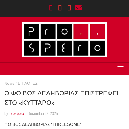
HOME
News
/
ΕΠΙΛΟΓΕΣ
Σημαντικοί Σταθμοί
Ο ΦΟΙΒΟΣ ΔΕΛΗΒΟΡΙΑΣ ΕΠΙΣΤΡΕΦΕΙ
ΣΤΟ «ΚΥΤΤΑΡΟ»
AGENDA
by
prospero
· December 9, 2025
ΦΟΙΒΟΣ ΔΕΛΗΒΟΡΙΑΣ “THREESOME”