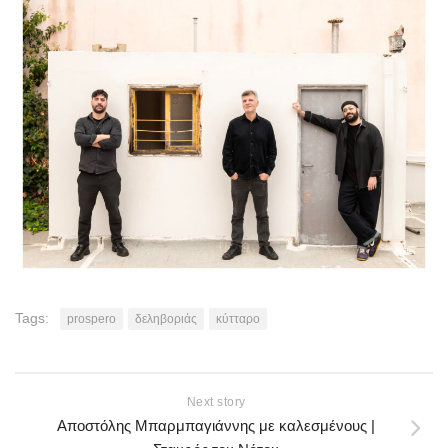
Tags:
prospero
δεληβοριάς
κύτταρο
Next story
Αποστόλης Μπαρμπαγιάννης με καλεσμένους |