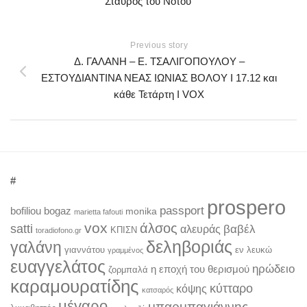
Σταυρός του Νότου
Previous story
​Δ. ΓΑΛΑΝΗ – Ε. ΤΣΑΛΙΓΟΠΟΥΛΟΥ –
ΕΣΤΟΥΔΙΑΝΤΙΝΑ ΝΕΑΣ ΙΩΝΙΑΣ ΒΟΛΟΥ ​Ι 17.12 και
κάθε Τετάρτη I VOX
#
prospero
passport
bofiliou
bogaz
monika
marietta fafouti
vox
άλσος
satti
βαβέλ
αλευράς
ΚΠΙΣΝ
toradiofono.gr
δεληβοριάς
γαλάνη
γιαννάτου
εν λευκώ
γραμμένος
ευαγγελάτος
ηρώδειο
η εποχή του θερισμού
ζορμπαλά
καραμουρατίδης
κύτταρο
κόψης
κατσαρός
μέγαρο
μπαρμπαγιάννης