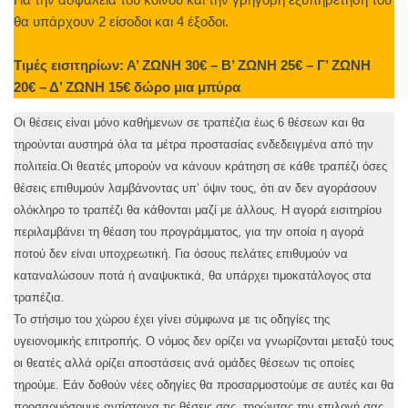
θα υπάρχουν 2 είσοδοι και 4 έξοδοι.
Τιμές εισιτηρίων: Α’ ΖΩΝΗ 30€ – Β’ ΖΩΝΗ 25€ – Γ’ ΖΩΝΗ
20€ – Δ’ ΖΩΝΗ 15€ δώρο μια μπύρα
Οι θέσεις είναι μόνο καθήμενων σε τραπέζια έως 6 θέσεων και θα
τηρούνται αυστηρά όλα τα μέτρα προστασίας ενδεδειγμένα από την
πολιτεία.Οι θεατές μπορούν να κάνουν κράτηση σε κάθε τραπέζι όσες
θέσεις επιθυμούν λαμβάνοντας υπ’ όψιν τους, ότι αν δεν αγοράσουν
ολόκληρο το τραπέζι θα κάθονται μαζί με άλλους. Η αγορά εισιτηρίου
περιλαμβάνει τη θέαση του προγράμματος, για την οποία η αγορά
ποτού δεν είναι υποχρεωτική. Για όσους πελάτες επιθυμούν να
καταναλώσουν ποτά ή αναψυκτικά, θα υπάρχει τιμοκατάλογος στα
τραπέζια.
Το στήσιμο του χώρου έχει γίνει σύμφωνα με τις οδηγίες της
υγειονομικής επιτροπής. Ο νόμος δεν ορίζει να γνωρίζονται μεταξύ τους
οι θεατές αλλά ορίζει αποστάσεις ανά ομάδες θέσεων τις οποίες
τηρούμε. Εάν δοθούν νέες οδηγίες θα προσαρμοστούμε σε αυτές και θα
προσαρμόσουμε αντίστοιχα τις θέσεις σας, τηρώντας την επιλογή σας