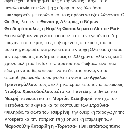
αφού έχει παρατηρηθεί πως ο κορωνοϊός πάσχει από
μεγαλομανία και έλλειψη χιούμορ, όπως όλοι όσοι
κυκλοφορούν με κορώνα και τους αρέσει να εξαπλώνονται. Ο
Φοίβος
, λοιπόν, ο
Θανάσης Αλευράς, ο Βύρων
Θεοδωρόπουλος, η Νεφέλη Φασούλη και ο Alex de Paris
θα αναλάβουν να γελοιοποιήσουν τόσο τον ηγεμόνα απ’τη
Γουχάν, όσο κι εμάς τους φοβισμένους υπηκόους του με
μουσική, κωμωδία και μαγεία από την αρχή.Όλα όσα ζήσαμε
την περίοδο της πανδημίας εμείς οι 200 χρόνια Έλληνες και 1
χρόνο μέλη του TikTok, η «Ταράτσα του Φοίβου» είναι πάλι
εδώ για να τα θεραπεύσει, να τα δει από πάνω, να τα
αποκαθηλωσει.Με το σκηνοθετικό γάντι του
Άγγελου
Τριανταφύλλου
, τους απειλητικότερους από τον ιό μουσικούς
Ντούβα, Χριστοδούλου, Σότο και Παντέλη
, τα βίντεο του
Μακρή
, τα εικαστικά της
Μυρτώς Δεληβοριά
, τον ήχο του
Πετρόλια
, τα σκηνικά και τα κοστούμια των
Στρούλια-
Φαληρέα
, τα φώτα του
Τσεβρένη
, την ονειρική παραγωγή της
Prospero
και την πατρική επιχειρηματική επίβλεψη των
Μαροσούλη-Κοταρίδη
η «Ταράτσα» είναι εκτάκτως πίσω