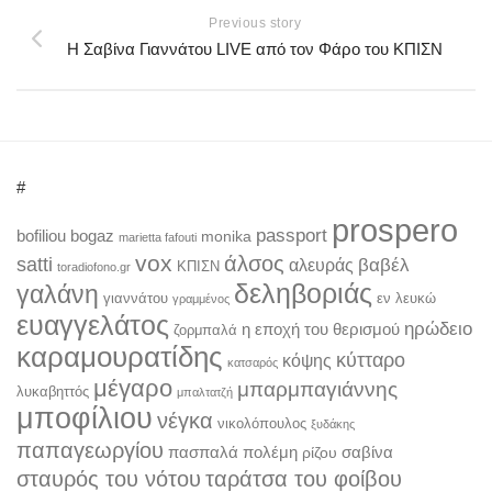
Previous story
Η Σαβίνα Γιαννάτου LIVE από τον Φάρο του ΚΠΙΣΝ
#
prospero
passport
bofiliou
bogaz
monika
marietta fafouti
vox
άλσος
satti
βαβέλ
αλευράς
ΚΠΙΣΝ
toradiofono.gr
δεληβοριάς
γαλάνη
γιαννάτου
εν λευκώ
γραμμένος
ευαγγελάτος
ηρώδειο
η εποχή του θερισμού
ζορμπαλά
καραμουρατίδης
κύτταρο
κόψης
κατσαρός
μέγαρο
μπαρμπαγιάννης
λυκαβηττός
μπαλτατζή
μποφίλιου
νέγκα
νικολόπουλος
ξυδάκης
παπαγεωργίου
πασπαλά
πολέμη
σαβίνα
ρίζου
σταυρός του νότου
ταράτσα του φοίβου