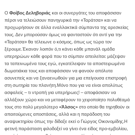
Ο
Φοίβος Δεληβοριάς
και οι συνεργάτες του αποφάσισαν
πέρσι να τελειώσουν πανηγυρικά την «Ταράτσα» και να
προχωρήσουν σε άλλα εναλλακτικά σύμπαντα της αρεσκείας
τους. Δεν μπορούσαν όμως να φανταστούν ότι αντί για την
«Ταράτσα» θα τέλειωνε ο κόσμος, όπως ως τώρα τον
ξέρουμε.Έκαναν λοιπόν ό,τι κάνει κάθε μπανάλ ομάδα
υπερηρώων κάθε φορά που το σύμπαν απειλείται: μάζεψαν
τα ταπεινωμένα τους εγώ, εγκατέλειψαν τα αποστειρωμένα
δωματιάκια τους και αποφάσισαν να φανούν απόλυτα
ασυνεπείς και να ξαναενωθούν για μια επείγουσα επιστροφή
στη σωτηρία του πλανήτη.Μόνο που για να είναι απολύτως
ασφαλείς – τι ντροπή για υπερήρωες! – αποφάσισαν να
αλλάξουν χώρο και να μεταφέρουν το χειροποίητο πολυθέαμά
τους στο πολύ μεγαλύτερο
«Άλσος»
στο οποίο θα τηρηθούν οι
απαιτούμενες αποστάσεις, αλλά και η παράδοση του
αναψυκτηρίου όπως την δίδαξε εκεί ο Γιώργος Οικονομίδης.Η
φετινή παράσταση φιλοδοξεί να γίνει ένα είδος προ-εμβολίου,