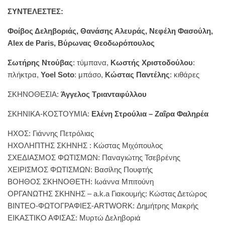
ΣΥΝΤΕΛΕΣΤΕΣ:
Φοίβος Δεληβοριάς, Θανάσης Αλευράς, Νεφέλη Φασούλη,
Alex de Paris, Βύρωνας Θεοδωρόπουλος
Σωτήρης Ντούβας
: τύμπανα,
Κωστής Χριστοδούλου
:
πλήκτρα,
Yoel Soto
: μπάσο,
Κώστας Παντέλης
: κιθάρες
ΣΚΗΝΟΘΕΣΙΑ:
Άγγελος Τριανταφύλλου
ΣΚΗΝΙΚΑ-ΚΟΣΤΟΥΜΙΑ:
Ελένη Στρούλια – Ζαΐρα Φαληρέα
ΗΧΟΣ: Γιάννης Πετρόλιας
ΗΧΟΛΗΠΤΗΣ ΣΚΗΝΗΣ : Κώστας Μιχόπουλος
ΣΧΕΔΙΑΣΜΟΣ ΦΩΤΙΣΜΩΝ: Παναγιώτης Τσεβρένης
ΧΕΙΡΙΣΜΟΣ ΦΩTΙΣΜΩΝ: Βασίλης Πουφτής
ΒΟΗΘΟΣ ΣΚΗΝΟΘΕΤΗ: Ιωάννα Μπιτούνη
ΟΡΓΑΝΩΤΗΣ ΣΚΗΝΗΣ – a.k.a Γιακουμής: Κώστας Δετώρος
ΒΙΝΤΕΟ-ΦΩΤΟΓΡΑΦΙΕΣ-ΑRTWORK: Δημήτρης Μακρής
ΕΙΚΑΣΤΙΚΟ ΑΦΙΣΑΣ: Μυρτώ Δεληβοριά