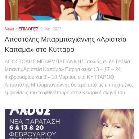
News
/
ΕΠΙΛΟΓΕΣ
9 Jan, 2023
Αποστόλης Μπαρμπαγιάννης «Αριστεία
Καπαμά» στο Κύτταρο
ΑΠΟΣΤΟΛΗΣ ΜΠΑΡΜΠΑΓΙΑΝΝΗΣΤσολιάς εν δε Τσόλια
Μπαντ!«Αριστεία Καπαμά» Παρασκευές : 3 – 17 – 24
Φεβρουαρίου και 3 – 10 Μαρτίου στο ΚΥΤΤΑΡΟΟ
Αποστόλης Μπαρμπαγιάννης ύστερα από τις επιτυχημένες
εμφανίσεις του το φθινόπωρο στην Κεντρική σκηνή του...