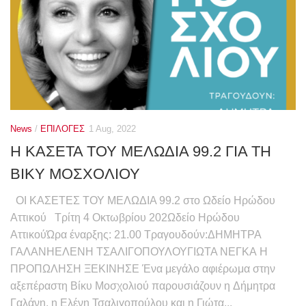
News
/
ΕΠΙΛΟΓΕΣ
1 Aug, 2022
Η ΚΑΣΕΤΑ ΤΟΥ ΜΕΛΩΔΙΑ 99.2 ΓΙΑ ΤΗ
ΒΙΚΥ ΜΟΣΧΟΛΙΟΥ
ΟΙ ΚΑΣΕΤΕΣ ΤΟΥ ΜΕΛΩΔΙΑ 99.2 στο Ωδείο Ηρώδου
Αττικού Τρίτη 4 Οκτωβρίου 202Ωδείο Ηρώδου
ΑττικούΏρα έναρξης: 21.00 Τραγουδούν:ΔΗΜΗΤΡΑ
ΓΑΛΑΝΗΕΛΕΝΗ ΤΣΑΛΙΓΟΠΟΥΛΟΥΓΙΩΤΑ ΝΕΓΚΑ Η
ΠΡΟΠΩΛΗΣΗ ΞΕΚΙΝΗΣΕ Ένα μεγάλο αφιέρωμα στην
αξεπέραστη Βίκυ Μοσχολιού παρουσιάζουν η Δήμητρα
Γαλάνη, η Ελένη Τσαλιγοπούλου και η Γιώτα...