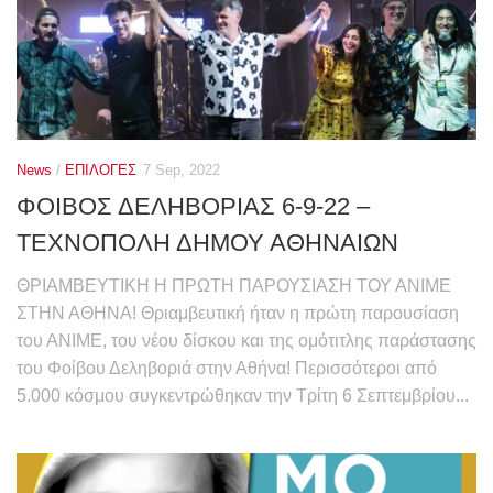
News
/
ΕΠΙΛΟΓΕΣ
7 Sep, 2022
ΦΟΙΒΟΣ ΔΕΛΗΒΟΡΙΑΣ 6-9-22 –
ΤΕΧΝΟΠΟΛΗ ΔΗΜΟΥ ΑΘΗΝΑΙΩΝ
ΘΡΙΑΜΒΕΥΤΙΚΗ Η ΠΡΩΤΗ ΠΑΡΟΥΣΙΑΣΗ ΤΟΥ ΑΝΙΜΕ
ΣΤΗΝ ΑΘΗΝΑ! Θριαμβευτική ήταν η πρώτη παρουσίαση
του ΑΝΙΜΕ, του νέου δίσκου και της ομότιτλης παράστασης
του Φοίβου Δεληβοριά στην Αθήνα! Περισσότεροι από
5.000 κόσμου συγκεντρώθηκαν την Τρίτη 6 Σεπτεμβρίου...