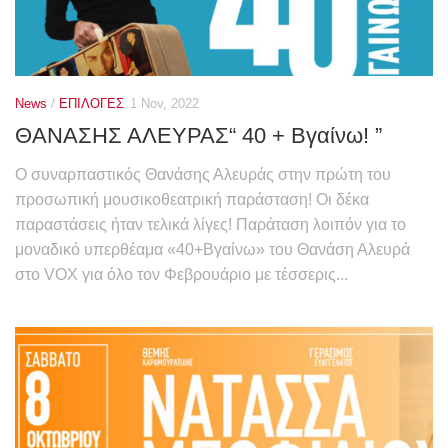
News
/
ΕΠΙΛΟΓΕΣ
1 Nov, 2022
ΘΑΝΑΣΗΣ ΑΛΕΥΡΑΣ“ 40 + Βγαίνω! ”
Ο συναρπαστικός Θανάσης Αλευράς στην πρώτη του
προσωπική μουσικοθεατρική παράσταση! Οι δέκα
παραστάσεις ήταν τελικά λίγες! Παράταση λοιπόν για το
μοναδικό υπερθέαμα «40+Βγαίνω» του Θανάση Αλευρά
στο VOX για όλο τον Φεβρουάριο με τέσσερις...