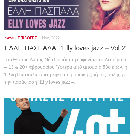
News
/
ΕΠΙΛΟΓΕΣ
1 Nov, 2022
EΛΛΗ ΠΑΣΠΑΛΑ. “Elly loves jazz – Vol.2”
στο Θέατρο Άλσος Νέα Παράταση εμφανίσεων! Δευτέρα 6
– 13 & 20 Φεβρουαρίου Ύστερα από απουσία δύο ετών, η
Έλλη Πασπαλά επιστρέφει στη μουσική ζωή της πόλης με
την παράσταση “Elly loves jazz –...