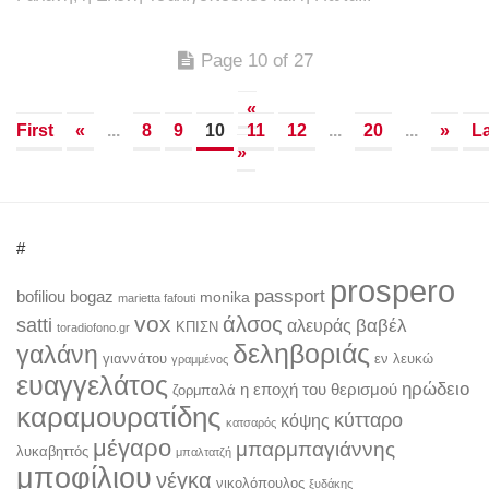
Page 10 of 27
«
First
«
...
8
9
10
11
12
...
20
...
»
L
»
#
prospero
passport
bofiliou
bogaz
monika
marietta fafouti
vox
άλσος
satti
βαβέλ
αλευράς
ΚΠΙΣΝ
toradiofono.gr
δεληβοριάς
γαλάνη
γιαννάτου
εν λευκώ
γραμμένος
ευαγγελάτος
ηρώδειο
η εποχή του θερισμού
ζορμπαλά
καραμουρατίδης
κύτταρο
κόψης
κατσαρός
μέγαρο
μπαρμπαγιάννης
λυκαβηττός
μπαλτατζή
μποφίλιου
νέγκα
νικολόπουλος
ξυδάκης