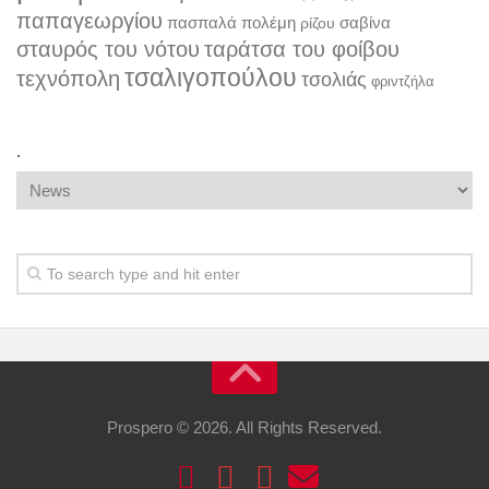
παπαγεωργίου
πασπαλά
πολέμη
σαβίνα
ρίζου
σταυρός του νότου
ταράτσα του φοίβου
τσαλιγοπούλου
τεχνόπολη
τσολιάς
φριντζήλα
.
.
Prospero © 2026. All Rights Reserved.